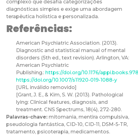
complexo que desafia categorizações
diagnósticas simples e exige uma abordagem
terapêutica holística e personalizada.
Referências:
American Psychiatric Association. (2013).
Diagnostic and statistical manual of mental
disorders (5th ed., text revision). Arlington, VA:
American Psychiatric
Publishing.:
https://doi.org/10.1176/appi.books.
https://doi.org/10.1007/s11920-019-1088-y
[URL inválido removido]
[Grant, J. E., & Kim, S. W. (2013). Pathological
lying: Clinical features, diagnosis, and
treatment. CNS Spectrums, 18(4), 272-280.
Palavras-chave:
mitomania, mentira compulsiva,
pseudologia fantástica, CID-10, CID-11, DSM-5-TR,
tratamento, psicoterapia, medicamentos.