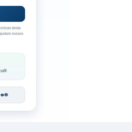
écnicas desta
 ajudam nossos
ico®
co®