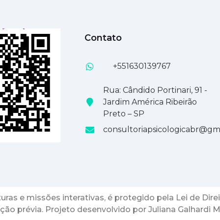
Contato
+551630139767
Rua: Cândido Portinari, 91 -
Jardim América Ribeirão
Preto – SP
consultoriapsicologicabr@gm
as e missões interativas, é protegido pela Lei de Direit
ção prévia. Projeto desenvolvido por Juliana Galhardi Ma