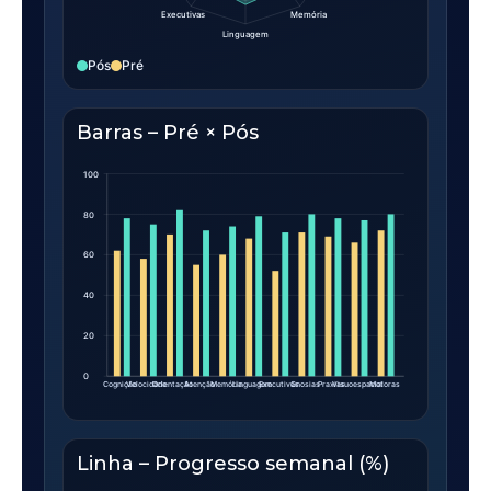
Executivas
Memória
Linguagem
Pós
Pré
Barras – Pré × Pós
100
80
60
40
20
0
Cognição
Velocidade
Orientação
Atenção
Memória
Linguagem
Executivas
Gnosias
Praxias
Visuoespacial
Motoras
Linha – Progresso semanal (%)