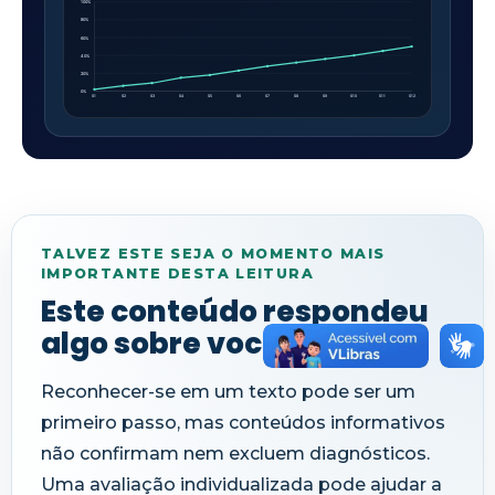
100%
80%
60%
40%
20%
0%
S1
S2
S3
S4
S5
S6
S7
S8
S9
S10
S11
S12
TALVEZ ESTE SEJA O MOMENTO MAIS
IMPORTANTE DESTA LEITURA
Este conteúdo respondeu
algo sobre você?
Reconhecer-se em um texto pode ser um
primeiro passo, mas conteúdos informativos
não confirmam nem excluem diagnósticos.
Uma avaliação individualizada pode ajudar a