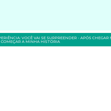
PERIÊNCIA: VOCÊ VAI SE SURPREENDER - APÓS CHEGAR 
COMEÇAR A MINHA HISTÓRIA