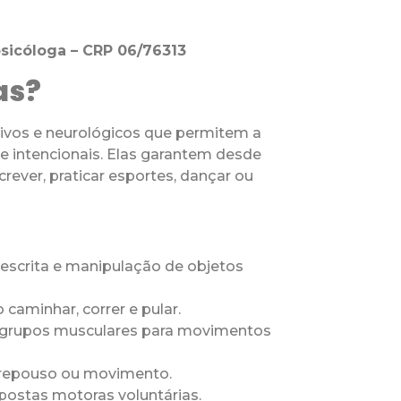
psicóloga – CRP 06/76313
as?
vos e neurológicos que permitem a
 intencionais. Elas garantem desde
ever, praticar esportes, dançar ou
escrita e manipulação de objetos
aminhar, correr e pular.
es grupos musculares para movimentos
 repouso ou movimento.
spostas motoras voluntárias.