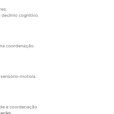
res.
declínio cognitivo.
o na coordenação.
 sensório-motora.
ade e coordenação.
nação