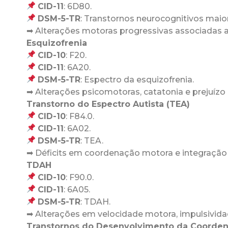
CID-11
: 6D80.
DSM-5-TR
: Transtornos neurocognitivos maio
➡ Alterações motoras progressivas associadas a 
Esquizofrenia
CID-10
: F20.
CID-11
: 6A20.
DSM-5-TR
: Espectro da esquizofrenia.
➡ Alterações psicomotoras, catatonia e prejuíz
Transtorno do Espectro Autista (TEA)
CID-10
: F84.0.
CID-11
: 6A02.
DSM-5-TR
: TEA.
➡ Déficits em coordenação motora e integração
TDAH
CID-10
: F90.0.
CID-11
: 6A05.
DSM-5-TR
: TDAH.
➡ Alterações em velocidade motora, impulsivid
Transtornos do Desenvolvimento da Coorde