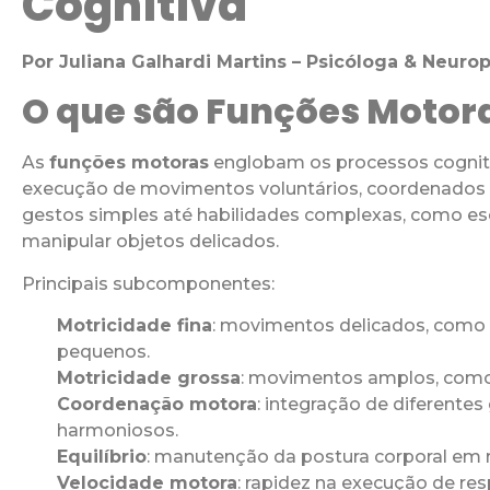
Cognitiva
Por Juliana Galhardi Martins – Psicóloga & Neuro
O que são Funções Motor
As
funções motoras
englobam os processos cogniti
execução de movimentos voluntários, coordenados e
gestos simples até habilidades complexas, como escr
manipular objetos delicados.
Principais subcomponentes:
Motricidade fina
: movimentos delicados, como 
pequenos.
Motricidade grossa
: movimentos amplos, como c
Coordenação motora
: integração de diferent
harmoniosos.
Equilíbrio
: manutenção da postura corporal em
Velocidade motora
: rapidez na execução de re