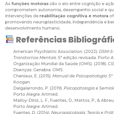
As
funções motoras
são o elo entre cognição e açã
comprometem autonomia, desempenho social e quali
intervenções de
reabilitação cognitiva e motora
of
promovendo neuroplasticidade, independência e be
desenvolvimento humano.
Referências Bibliográf
American Psychiatric Association. (2022).
DSM-5-
Transtornos Mentais
. 5ª edição revisada. Porto 
Organização Mundial da Saúde (OMS). (2018).
CID
Doenças
. Genebra: OMS.
Cheniaux, E. (2015).
Manual de Psicopatologia
. 5
Koogan.
Dalgalarrondo, P. (2019).
Psicopatologia e Semiol
Porto Alegre: Artmed.
Malloy-Diniz, L. F., Fuentes, D., Mattos, P., & Abreu
Porto Alegre: Artmed.
Fuentes, D. (2014).
Neuropsicologia: Teoria e Prát