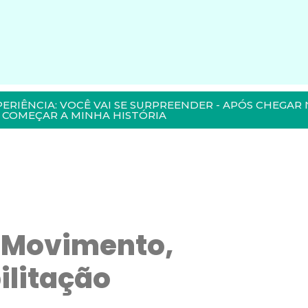
PERIÊNCIA: VOCÊ VAI SE SURPREENDER - APÓS CHEGAR 
COMEÇAR A MINHA HISTÓRIA
 Movimento,
ilitação