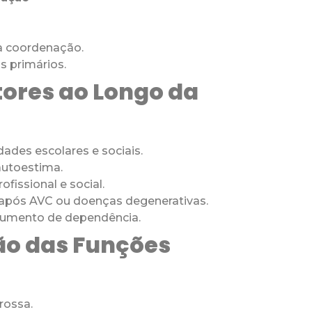
a coordenação.
s primários.
tores ao Longo da
dades escolares e sociais.
 autoestima.
issional e social.
na após AVC ou doenças degenerativas.
 aumento de dependência.
ção das Funções
grossa.