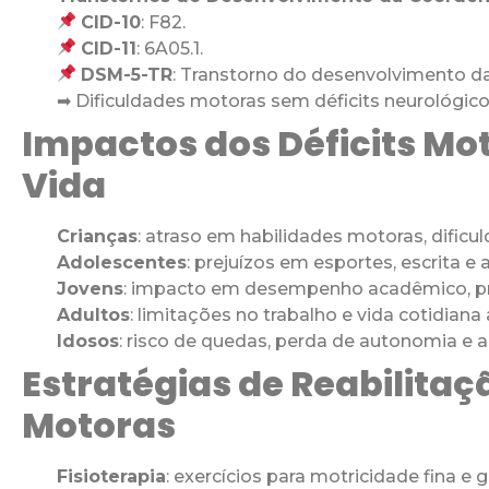
CID-10
: F82.
CID-11
: 6A05.1.
DSM-5-TR
: Transtorno do desenvolvimento d
➡ Dificuldades motoras sem déficits neurológico
Impactos dos Déficits Mo
Vida
Crianças
: atraso em habilidades motoras, dificul
Adolescentes
: prejuízos em esportes, escrita e
Jovens
: impacto em desempenho acadêmico, prof
Adultos
: limitações no trabalho e vida cotidia
Idosos
: risco de quedas, perda de autonomia e
Estratégias de Reabilita
Motoras
Fisioterapia
: exercícios para motricidade fina e 