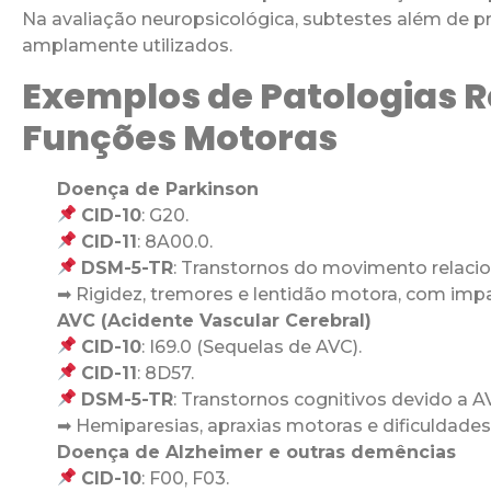
Na avaliação neuropsicológica, subtestes além de pr
amplamente utilizados.
Exemplos de Patologias 
Funções Motoras
Doença de Parkinson
CID-10
: G20.
CID-11
: 8A00.0.
DSM-5-TR
: Transtornos do movimento relaci
➡ Rigidez, tremores e lentidão motora, com im
AVC (Acidente Vascular Cerebral)
CID-10
: I69.0 (Sequelas de AVC).
CID-11
: 8D57.
DSM-5-TR
: Transtornos cognitivos devido a A
➡ Hemiparesias, apraxias motoras e dificuldade
Doença de Alzheimer e outras demências
CID-10
: F00, F03.