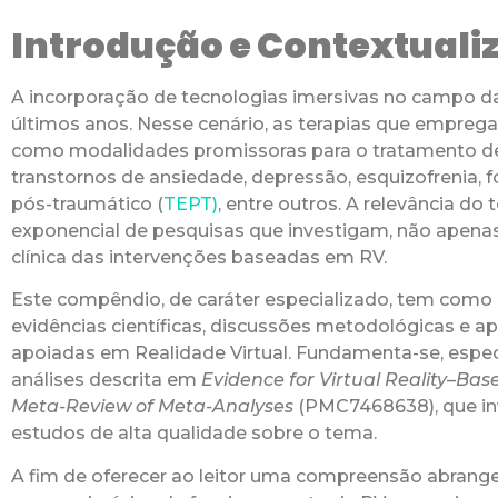
Introdução e Contextuali
A incorporação de tecnologias imersivas no campo 
últimos anos. Nesse cenário, as terapias que empreg
como modalidades promissoras para o tratamento de 
transtornos de ansiedade, depressão, esquizofrenia, f
pós-traumático (
TEPT)
, entre outros. A relevância d
exponencial de pesquisas que investigam, não apenas
clínica das intervenções baseadas em RV.
Este compêndio, de caráter especializado, tem como o
evidências científicas, discussões metodológicas e apl
apoiadas em Realidade Virtual. Fundamenta-se, espe
análises descrita em
Evidence for Virtual Reality–Base
Meta-Review of Meta-Analyses
(PMC7468638), que in
estudos de alta qualidade sobre o tema.
A fim de oferecer ao leitor uma compreensão abrange