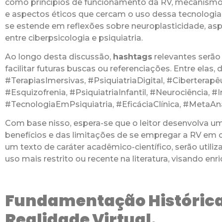
como princípios de funcionamento da RV, mecanismos
e aspectos éticos que cercam o uso dessa tecnologi
se estende em reflexões sobre neuroplasticidade, asp
entre ciberpsicologia e psiquiatria.
Ao longo desta discussão,
hashtags
relevantes serão
facilitar futuras buscas ou referenciações. Entre elas
#TerapiasImersivas, #PsiquiatriaDigital, #Ciberterap
#Esquizofrenia, #PsiquiatriaInfantil, #Neurociência,
#TecnologiaEmPsiquiatria, #EficáciaClínica, #MetaAnál
Com base nisso, espera-se que o leitor desenvolva um
benefícios e das limitações de se empregar a RV em co
um texto de caráter acadêmico-científico, serão utiliz
uso mais restrito ou recente na literatura, visando enr
Fundamentação Histórica
Realidade Virtual.