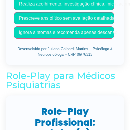
Realiza acolhimento, investigação clínica, inicia a
Prescreve ansiolítico sem avaliação detalhada.
Ignora sintomas e recomenda apenas descanso.
Desenvolvido por Juliana Galhardi Martins – Psicóloga &
Neuropsicóloga – CRP 06/76313
Role-Play para Médicos
Psiquiatrias
Role-Play
Profissional: