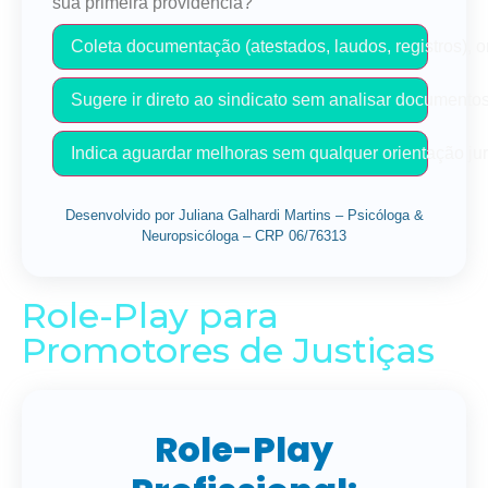
sua primeira providência?
Coleta documentação (atestados, laudos, registros), or
Sugere ir direto ao sindicato sem analisar documentos
Indica aguardar melhoras sem qualquer orientação jur
Desenvolvido por Juliana Galhardi Martins – Psicóloga &
Neuropsicóloga – CRP 06/76313
Role-Play para
Promotores de Justiças
Role-Play