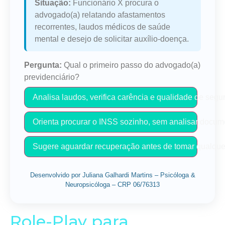
Situação:
Funcionário X procura o
advogado(a) relatando afastamentos
recorrentes, laudos médicos de saúde
mental e desejo de solicitar auxílio-doença.
Pergunta:
Qual o primeiro passo do advogado(a)
previdenciário?
Analisa laudos, verifica carência e qualidade de seg
Orienta procurar o INSS sozinho, sem analisar docum
Sugere aguardar recuperação antes de tomar qualquer
Desenvolvido por Juliana Galhardi Martins – Psicóloga &
Neuropsicóloga – CRP 06/76313
Role-Play para