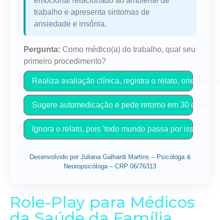
emocional relacionado ao ambiente de
trabalho e apresenta sintomas de
ansiedade e insônia.
Pergunta:
Como médico(a) do trabalho, qual seu
primeiro procedimento?
Realiza avaliação clínica, registra o relato, orienta
Sugere automedicação e pede retorno em 30 dias.
Ignora o relato, pois 'todo mundo passa por isso'.
Desenvolvido por Juliana Galhardi Martins – Psicóloga &
Neuropsicóloga – CRP 06/76313
Role-Play para Médicos
da Saúde da Família