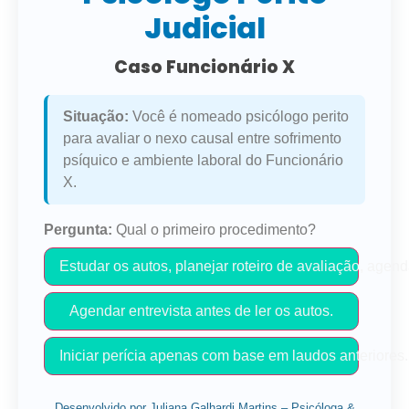
Judicial
Caso Funcionário X
Situação:
Você é nomeado psicólogo perito
para avaliar o nexo causal entre sofrimento
psíquico e ambiente laboral do Funcionário
X.
Pergunta:
Qual o primeiro procedimento?
Estudar os autos, planejar roteiro de avaliação, agen
Agendar entrevista antes de ler os autos.
Iniciar perícia apenas com base em laudos anteriores.
Desenvolvido por Juliana Galhardi Martins – Psicóloga &