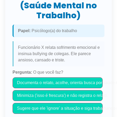
(Saúde Mental no
Trabalho)
Papel:
Psicólogo(a) do trabalho
Funcionário X relata sofrimento emocional e
insinua bullying de colegas. Ele parece
ansioso, cansado e triste.
Pergunta:
O que você faz?
Documenta o relato, acolhe, orienta busca por saúde
Minimiza ('isso é frescura') e não registra o relato.
Sugere que ele 'ignore' a situação e siga trabalhand