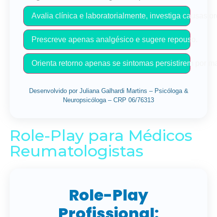
Avalia clínica e laboratorialmente, investiga causas 
Prescreve apenas analgésico e sugere repouso.
Orienta retorno apenas se sintomas persistirem por m
Desenvolvido por Juliana Galhardi Martins – Psicóloga &
Neuropsicóloga – CRP 06/76313
Role-Play para Médicos
Reumatologistas
Role-Play
Profissional: