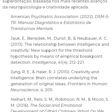
superdotação, baseada nos mais recentes avanços
da neuropsicologia e criatividade aplicada.
American Psychiatric Association. (2022).
DSM-5-
TR: Manual Diagnóstico e Estatístico de
Transtornos Mentais
.
Jauk, E., Benedek, M., Dunst, B., & Neubauer, A. C.
(2013). The relationship between intelligence and
creativity: New support for the threshold
hypothesis by means of empirical breakpoint
detection.
Intelligence
, 41(4), 212-221.
Jung, R. E., & Haier, R. J. (2010). Creativity and
intelligence: Brain correlates underlying the
generation of original ideas.
Frontiers in Human
Neuroscience
, 4, 205.
Neihart, M., Reis, S. M., Robinson, N. M., & Moon, S.
M. (2016).
The Social and Emotional
Development of Gifted Children: What Do We