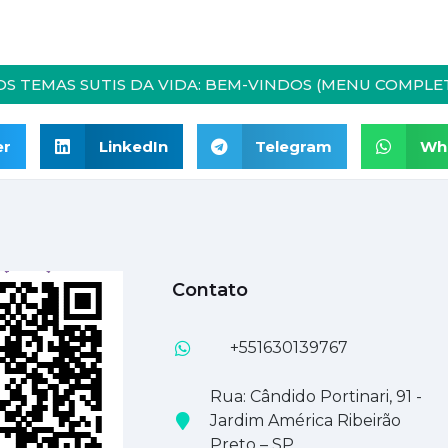
 OS TEMAS SUTIS DA VIDA: BEM-VINDOS (MENU COMPLE
er
LinkedIn
Telegram
Wh
Contato
+551630139767
Rua: Cândido Portinari, 91 -
Jardim América Ribeirão
Preto – SP