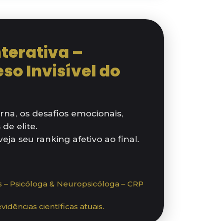
nterativa –
so Invisível do
na, os desafios emocionais,
de elite.
eja seu ranking afetivo ao final.
ns – Psicóloga & Neuropsicóloga – CRP
dências científicas atuais.