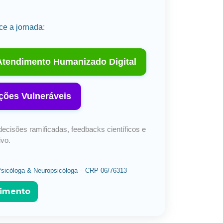
ce a jornada:
tendimento Humanizado Digital
ções Vulneráveis
decisões ramificadas, feedbacks científicos e
ivo.
– Psicóloga & Neuropsicóloga – CRP 06/76313
imento