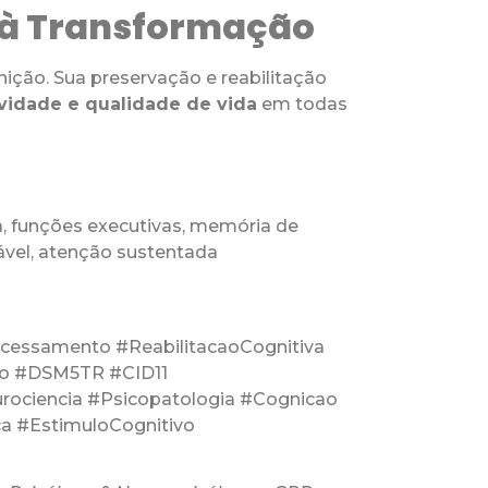
 à Transformação
nição. Sua preservação e reabilitação
vidade e qualidade de vida
em todas
a, funções executivas, memória de
ável, atenção sustentada
cessamento #ReabilitacaoCognitiva
ho #DSM5TR #CID11
ociencia #Psicopatologia #Cognicao
ca #EstimuloCognitivo