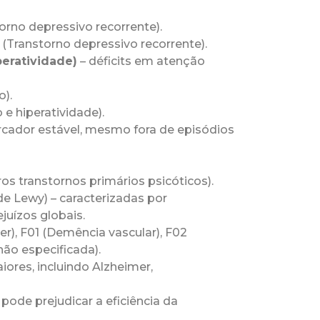
torno depressivo recorrente).
 (Transtorno depressivo recorrente).
eratividade)
– déficits em atenção
o).
 e hiperatividade).
rcador estável, mesmo fora de episódios
ros transtornos primários psicóticos).
de Lewy) – caracterizadas por
juízos globais.
r), F01 (Demência vascular), F02
ão especificada).
ores, incluindo Alzheimer,
pode prejudicar a eficiência da