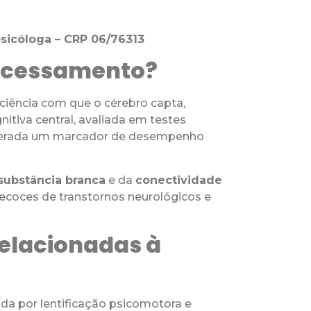
psicóloga – CRP 06/76313
rocessamento?
ciência com que o cérebro capta,
itiva central, avaliada em testes
derada um marcador de desempenho
substância branca
e da
conectividade
recoces de transtornos neurológicos e
Relacionadas à
 por lentificação psicomotora e