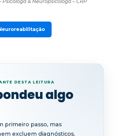
 – Psicóloga & Neuropsicóloga – CRP
euroreabilitação
ANTE DESTA LEITURA
pondeu algo
 primeiro passo, mas
nem excluem diagnósticos.