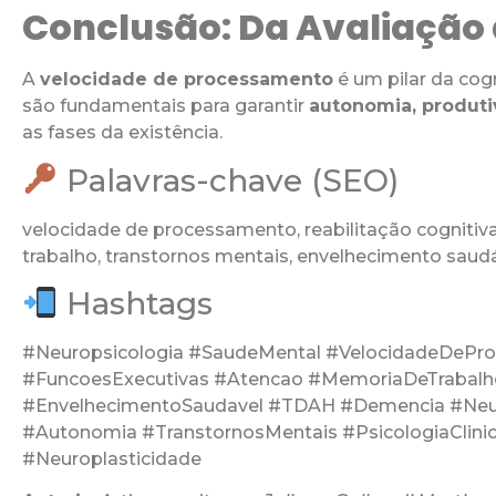
Conclusão: Da Avaliação
A
velocidade de processamento
é um pilar da cog
são fundamentais para garantir
autonomia, produti
as fases da existência.
Palavras-chave (SEO)
velocidade de processamento, reabilitação cognitiv
trabalho, transtornos mentais, envelhecimento saud
Hashtags
#Neuropsicologia #SaudeMental #VelocidadeDePro
#FuncoesExecutivas #Atencao #MemoriaDeTrabal
#EnvelhecimentoSaudavel #TDAH #Demencia #Neur
#Autonomia #TranstornosMentais #PsicologiaClini
#Neuroplasticidade