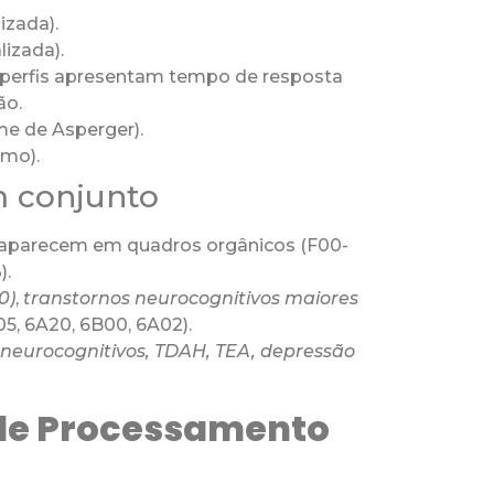
izada).
lizada).
 perfis apresentam tempo de resposta
ão.
ome de Asperger).
smo).
m conjunto
o aparecem em quadros orgânicos (F00-
).
0)
,
transtornos neurocognitivos maiores
5, 6A20, 6B00, 6A02).
 neurocognitivos, TDAH, TEA, depressão
 de Processamento