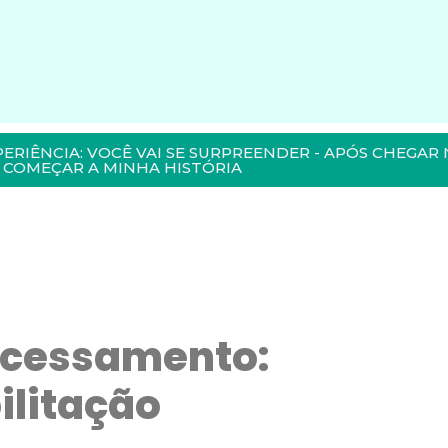
PERIÊNCIA: VOCÊ VAI SE SURPREENDER - APÓS CHEGAR 
COMEÇAR A MINHA HISTÓRIA
ocessamento:
ilitação