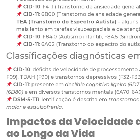
CID-10
: F41.1 (Transtorno de ansiedade general
CID-11
: 6B00 (Transtorno de ansiedade genera
TEA (Transtorno do Espectro Autista)
– alguns
mais lento em tarefas visuoespaciais e de atenç
CID-10
: F84.0 (Autismo infantil), F84.5 (Síndr
CID-11
: 6A02 (Transtorno do espectro do auti
Classificações diagnósticas e
CID-10
: déficits de velocidade de processament
F09), TDAH (F90) e transtornos depressivos (F32-F33
CID-11
: presente em
declínio cognitivo ligeiro (6D7
(6D80)
e em diversos transtornos mentais (6A70, 6A0
DSM-5-TR
: lentificação é descrita em
transtornos
maior e esquizofrenia
.
Impactos da Velocidade
ao Longo da Vida