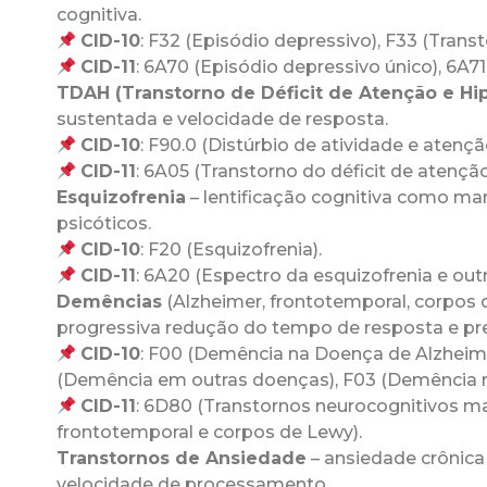
cognitiva.
CID-10
: F32 (Episódio depressivo), F33 (Trans
CID-11
: 6A70 (Episódio depressivo único), 6A71
TDAH (Transtorno de Déficit de Atenção e Hip
sustentada e velocidade de resposta.
CID-10
: F90.0 (Distúrbio de atividade e atençã
CID-11
: 6A05 (Transtorno do déficit de atenção
Esquizofrenia
– lentificação cognitiva como ma
psicóticos.
CID-10
: F20 (Esquizofrenia).
CID-11
: 6A20 (Espectro da esquizofrenia e out
Demências
(Alzheimer, frontotemporal, corpos 
progressiva redução do tempo de resposta e pre
CID-10
: F00 (Demência na Doença de Alzheime
(Demência em outras doenças), F03 (Demência n
CID-11
: 6D80 (Transtornos neurocognitivos mai
frontotemporal e corpos de Lewy).
Transtornos de Ansiedade
– ansiedade crônica 
velocidade de processamento.