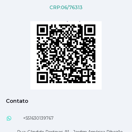
CRP:06/76313
Contato
+551630139767