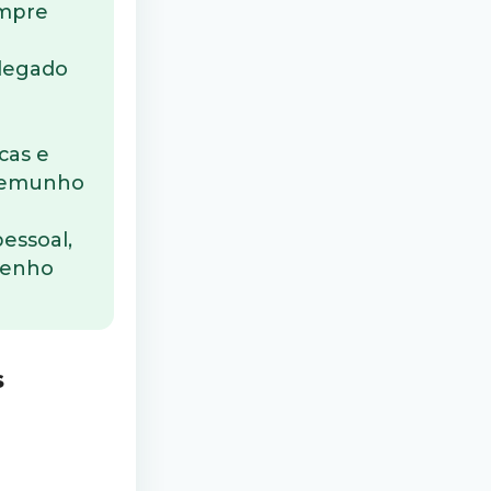
empre
 legado
cas e
estemunho
essoal,
penho
s