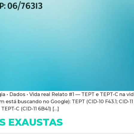
gia • Dados • Vida real Relato #1 — TEPT e TEPT-C na vi
m está buscando no Google): TEPT (CID-10 F43.1; CID-1
TEPT-C (CID-11 6B41) […]
S EXAUSTAS