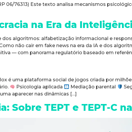
 06/76313) Este texto analisa mecanismos psicológicos
acia na Era da Inteligência
 dos algoritmos: alfabetização informacional e respon
) Como não cair em fake news na era da IA e dos algori
itiva — com panorama regulatório baseado em referênc
blox é uma plataforma social de jogos criada por milhõ
rio.
Psicologia aplicada
Mediação parental
Segu
stuma aparecer nas dinâmicas […]
ia: Sobre TEPT e TEPT-C n