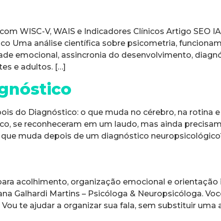
com WISC-V, WAIS e Indicadores Clínicos Artigo SEO I
co Uma análise científica sobre psicometria, funcionam
de emocional, assincronia do desenvolvimento, diagnós
es e adultos. […]
agnóstico
s do Diagnóstico: o que muda no cérebro, na rotina e 
co, se reconheceram em um laudo, mas ainda precisa
 O que muda depois de um diagnóstico neuropsicológico
ra acolhimento, organização emocional e orientação ini
iana Galhardi Martins – Psicóloga & Neuropsicóloga. Vo
ou te ajudar a organizar sua fala, sem substituir uma a